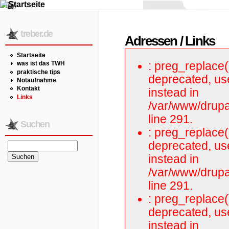
treber.de
Adressen / Links
Startseite
: preg_replace()
was ist das TWH
praktische tips
deprecated, us
Notaufnahme
Kontakt
instead in
Links
/var/www/drupal
line 291.
Suchen
: preg_replace()
deprecated, us
instead in
/var/www/drupal
line 291.
: preg_replace()
deprecated, us
instead in