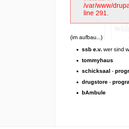
/var/www/drupal
line 291.
(im aufbau...)
ssb e.v.
wer sind w
tommyhaus
schicksaal
-
prog
drugstore
-
prog
bAmbule