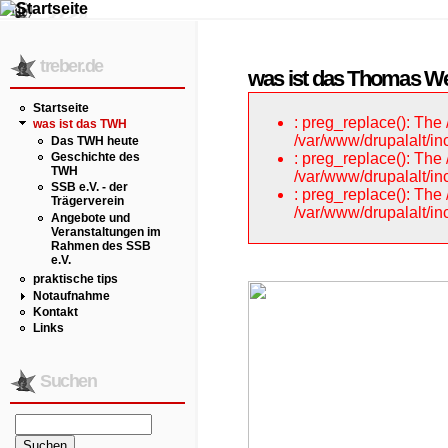
treber.de
was ist das Thomas W
Startseite
: preg_replace(): The
was ist das TWH
/var/www/drupalalt/in
Das TWH heute
: preg_replace(): The
Geschichte des
TWH
/var/www/drupalalt/in
SSB e.V. - der
: preg_replace(): The
Trägerverein
/var/www/drupalalt/in
Angebote und
Veranstaltungen im
Rahmen des SSB
e.V.
praktische tips
Notaufnahme
Kontakt
Links
Suchen